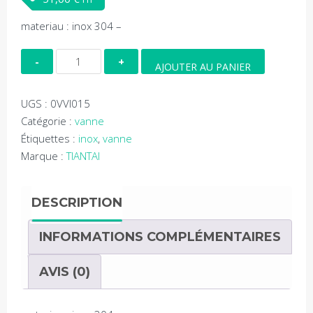
materiau : inox 304 –
quantité
AJOUTER AU PANIER
de
Vanne
UGS :
0VVI015
a
Catégorie :
vanne
volant
Étiquettes :
inox
,
vanne
DN15
Marque :
TIANTAI
DESCRIPTION
INFORMATIONS COMPLÉMENTAIRES
AVIS (0)