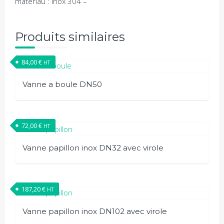
materiau : inox 304 –
Produits similaires
84,00
€
HT
Vanne a boule DN50
72,00
€
HT
Vanne papillon inox DN32 avec virole
187,20
€
HT
Vanne papillon inox DN102 avec virole