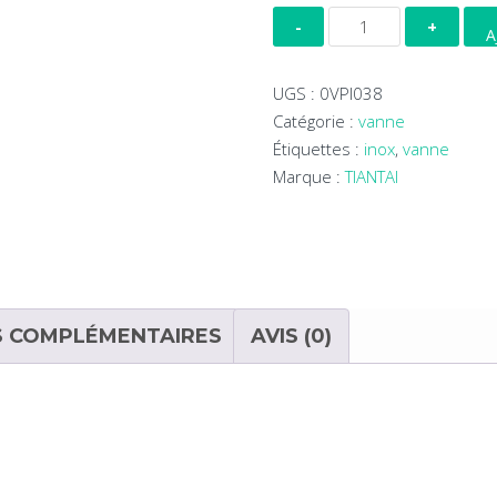
quantité
A
de
Vanne
UGS :
0VPI038
papillon
Catégorie :
vanne
inox
Étiquettes :
inox
,
vanne
DN38
Marque :
TIANTAI
avec
virole
S COMPLÉMENTAIRES
AVIS (0)