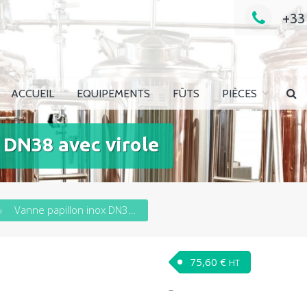
+33
e en ligne
ACCUEIL
EQUIPEMENTS
FÛTS
PIÈCES
 DN38 avec virole
Vanne papillon inox DN38 avec virole
75,60
€
HT
–