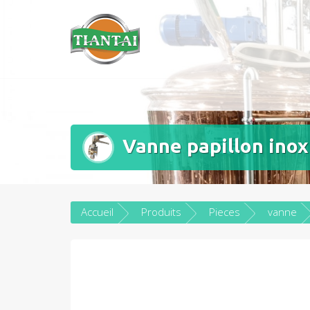
Aller
pièces de rechang
au
contenu
Vanne papillon inox
Accueil
Produits
Pieces
vanne