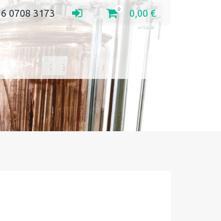
0
 6 0708 3173
0,00
€