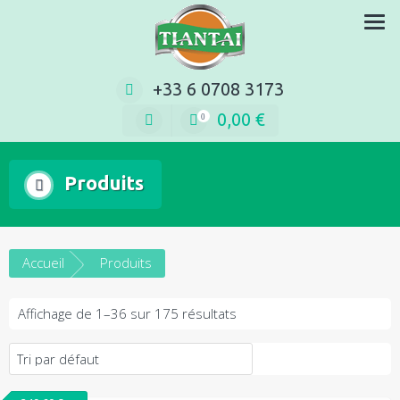
Aller
pièces de rechange en ligne
au
contenu
+33 6 0708 3173
0,00
€
0
Produits
Accueil
Produits
Affichage de 1–36 sur 175 résultats