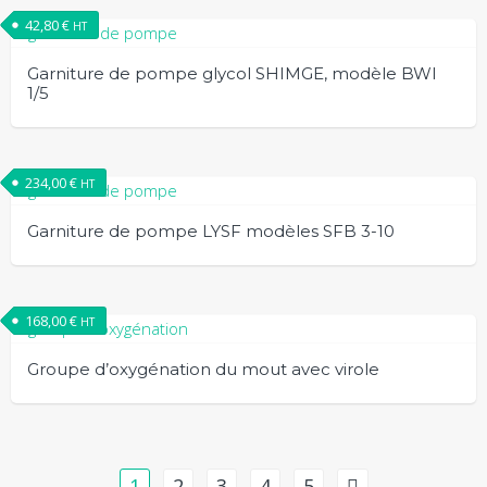
42,80
€
HT
Garniture de pompe glycol SHIMGE, modèle BWI
1/5
234,00
€
HT
Garniture de pompe LYSF modèles SFB 3-10
168,00
€
HT
Groupe d’oxygénation du mout avec virole
1
2
3
4
5