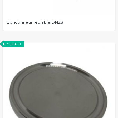
Bondonneur reglable DN28
21,60
€
HT