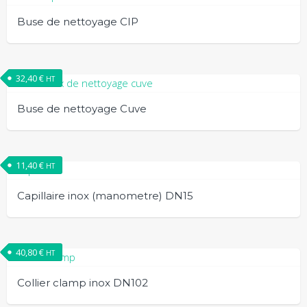
Buse de nettoyage CIP
32,40
€
HT
Buse de nettoyage Cuve
11,40
€
HT
Capillaire inox (manometre) DN15
40,80
€
HT
Collier clamp inox DN102