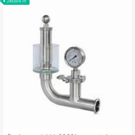
249,60
€
HT