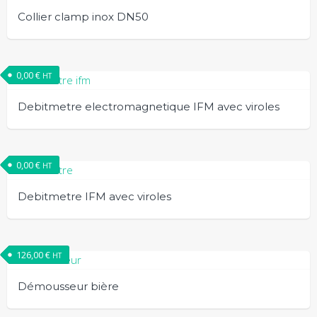
Collier clamp inox DN50
0,00
€
HT
Debitmetre electromagnetique IFM avec viroles
0,00
€
HT
Debitmetre IFM avec viroles
126,00
€
HT
Démousseur bière