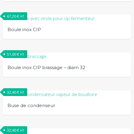
67,20
€
HT
Boule inox CIP
51,00
€
HT
Boule inox CIP brassage – diam 32
32,40
€
HT
Buse de condenseur
32,40
€
HT