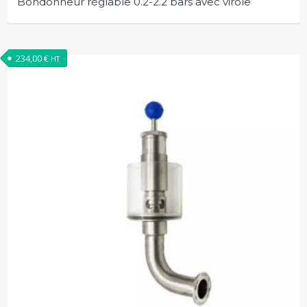
Bondonneur réglable 0.2-2.2 bars avec virole
234,00
€
HT