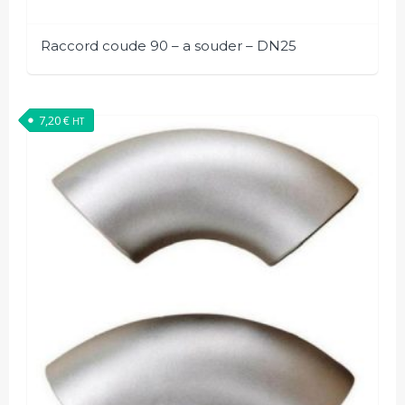
Raccord coude 90 – a souder – DN25
7,20
€
HT