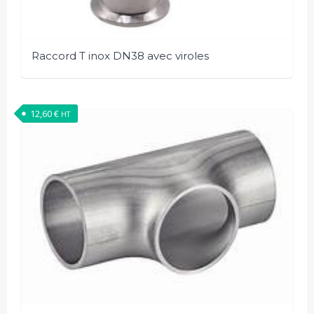
Raccord T inox DN38 avec viroles
12,60
€
HT