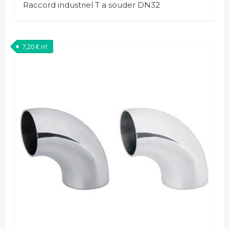
Raccord industriel T a souder DN32
7,20
€
HT