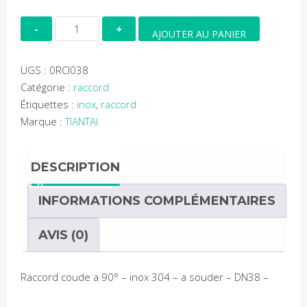
quantité
AJOUTER AU PANIER
de
Raccord
UGS :
0RCI038
coude
Catégorie :
raccord
90
Étiquettes :
inox
,
raccord
-
Marque :
TIANTAI
a
souder
-
DESCRIPTION
DN38
INFORMATIONS COMPLÉMENTAIRES
AVIS (0)
Raccord coude a 90° – inox 304 – a souder – DN38 –