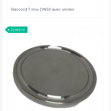
Raccord T inox DN50 avec viroles
25,90
€
HT