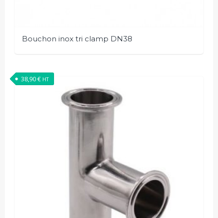
Bouchon inox tri clamp DN38
38,90
€
HT