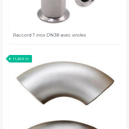
Raccord T inox DN38 avec viroles
11,40
€
HT