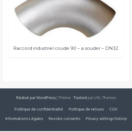
Raccord industriel coude 90 – a souder – DN32
Réalisé par WordPress
|
Thème :
Trusted
par UXL Themes
Politique de confidentialité
Politique de retours
CGV
Informations Légales
Revoke consents
Privacy settings history