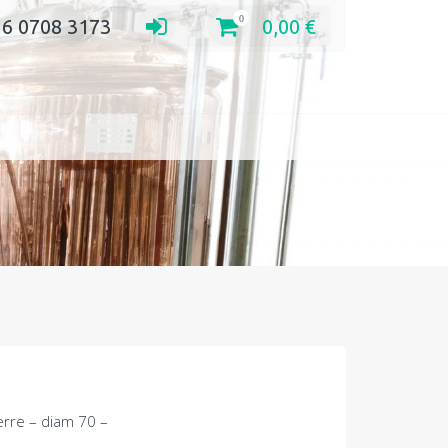
0
 6 0708 3173
0,00
€
uerre – diam 70 –