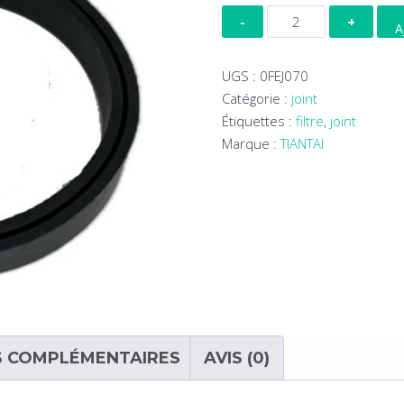
quantité
A
de
Joint
UGS :
0FEJ070
de
Catégorie :
joint
Filtre
Étiquettes :
filtre
,
joint
Equerre
Marque :
TIANTAI
70
mm
S COMPLÉMENTAIRES
AVIS (0)