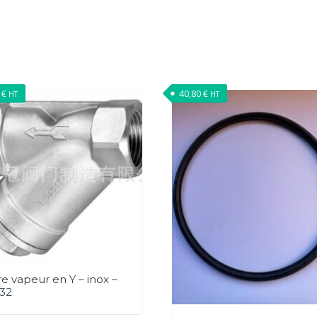
0
€
40,80
€
HT
HT
tre vapeur en Y – inox –
32