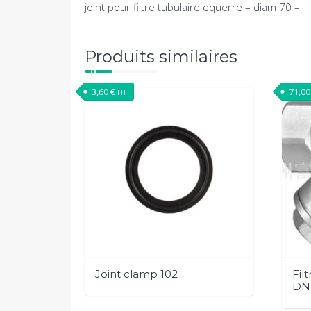
joint pour filtre tubulaire equerre – diam 70 –
Produits similaires
3,60
€
71,0
HT
Joint clamp 102
Fil
DN