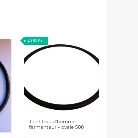
40,80
€
HT
Joint trou d’homme
fermenteur – ovale 580