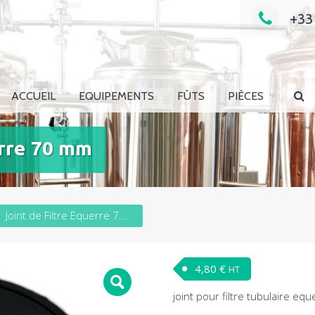
+33
e en ligne
ACCUEIL
EQUIPEMENTS
FÛTS
PIÈCES
erre 70 mm
Joint de Filtre Equerre 70 mm
4,80
€
HT
joint pour filtre tubulaire eq