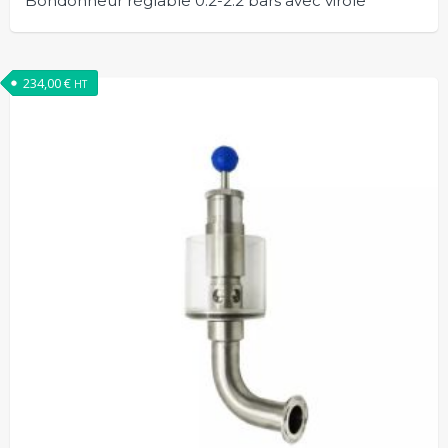
Bondonneur réglable 0.2-2.2 bars avec virole
234,00
€
HT