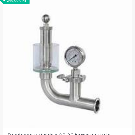
249,60
€
HT