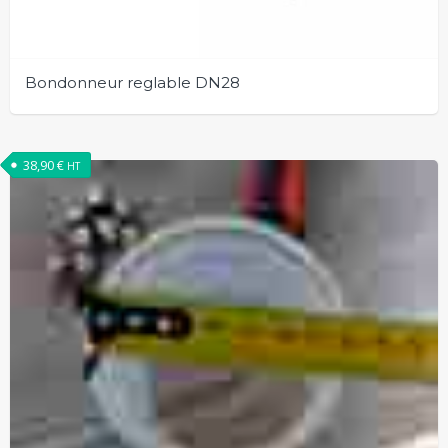
Bondonneur reglable DN28
38,90
€
HT