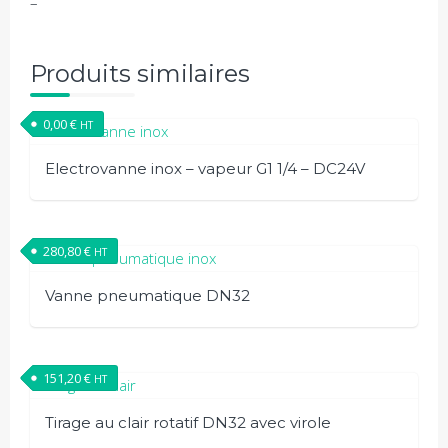
–
Produits similaires
0,00
€
HT
Electrovanne inox – vapeur G1 1/4 – DC24V
280,80
€
HT
Vanne pneumatique DN32
151,20
€
HT
Tirage au clair rotatif DN32 avec virole