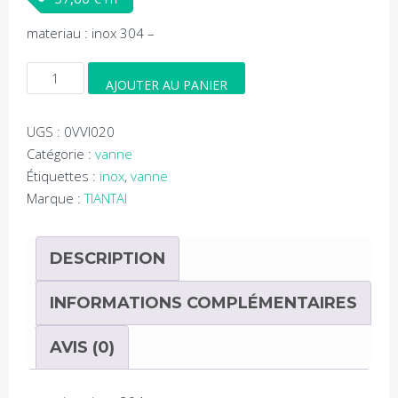
materiau : inox 304 –
quantité
AJOUTER AU PANIER
de
Vanne
UGS :
0VVI020
a
Catégorie :
vanne
volant
Étiquettes :
inox
,
vanne
DN20
Marque :
TIANTAI
DESCRIPTION
INFORMATIONS COMPLÉMENTAIRES
AVIS (0)