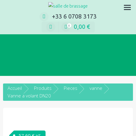
Aller
pièces de rechange en ligne
au
+33 6 0708 3173
contenu
0,00
€
0
Accueil
Produits
Pieces
vanne
Vanne a volant DN20
57,60
€
HT