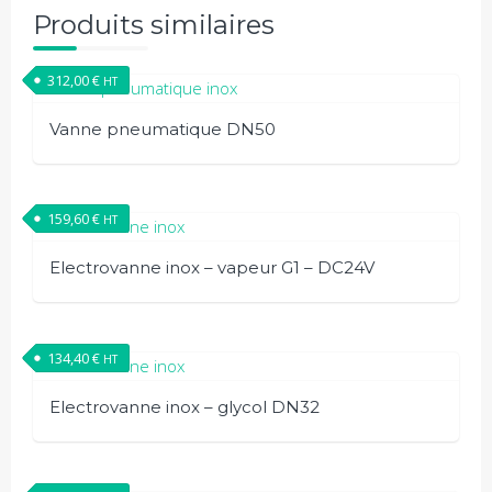
Produits similaires
312,00
€
HT
Vanne pneumatique DN50
159,60
€
HT
Electrovanne inox – vapeur G1 – DC24V
134,40
€
HT
Electrovanne inox – glycol DN32